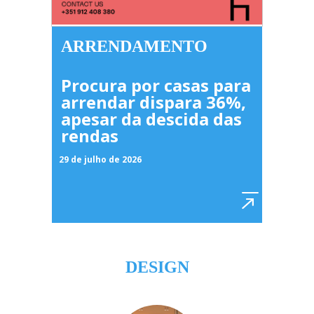
ARRENDAMENTO
Procura por casas para
arrendar dispara 36%,
apesar da descida das
rendas
29 de julho de 2026
DESIGN