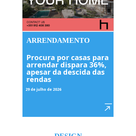
ARRENDAMENTO
Procura por casas para
arrendar dispara 36%,
apesar da descida das
rendas
29 de julho de 2026
DESIGN