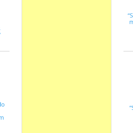
S
m
s
do
em