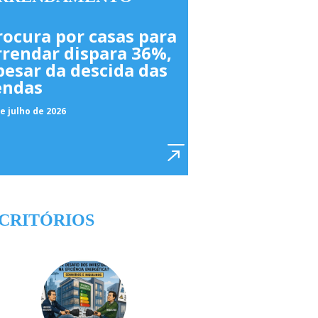
rocura por casas para
rrendar dispara 36%,
pesar da descida das
endas
e julho de 2026
CRITÓRIOS