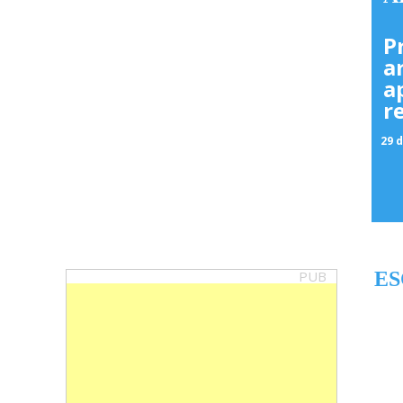
P
a
a
r
29 d
PUB
ES