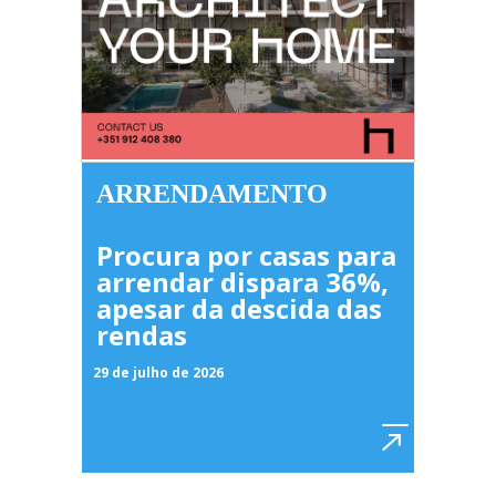
ARRENDAMENTO
Procura por casas para
arrendar dispara 36%,
apesar da descida das
rendas
29 de julho de 2026