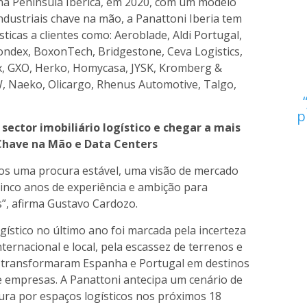
 na Península Ibérica, em 2020, com um modelo
ndustriais chave na mão, a Panattoni Iberia tem
sticas a clientes como: Aeroblade, Aldi Portugal,
Bondex, BoxonTech, Bridgestone, Ceva Logistics,
x, GXO, Herko, Homycasa, JYSK, Kromberg &
W, Naeko, Olicargo, Rhenus Automotive, Talgo,
p
sector imobiliário logístico e chegar a mais
Chave na Mão e Data Centers
os uma procura estável, uma visão de mercado
inco anos de experiência e ambição para
”, afirma Gustavo Cardozo.
ogístico no último ano foi marcada pela incerteza
nternacional e local, pela escassez de terrenos e
 transformaram Espanha e Portugal em destinos
de empresas. A Panattoni antecipa um cenário de
ra por espaços logísticos nos próximos 18