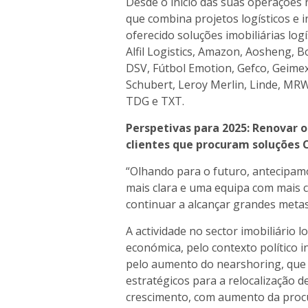
Desde o início das suas operações
que combina projetos logísticos e i
oferecido soluções imobiliárias logí
Alfil Logistics, Amazon, Aosheng, 
DSV, Fútbol Emotion, Gefco, Geime
Schubert, Leroy Merlin, Linde, MR
TDG e TXT.
Perspetivas para 2025: Renovar o 
clientes que procuram soluções 
“Olhando para o futuro, antecipam
mais clara e uma equipa com mais c
continuar a alcançar grandes metas
A actividade no sector imobiliário l
económica, pelo contexto político i
pelo aumento do nearshoring, que
estratégicos para a relocalização 
crescimento, com aumento da procu