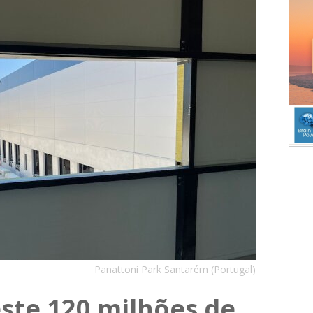
Panattoni Park Santarém (Portugal)
ste 120 milhões de