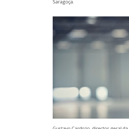
Saragoça.
Gustavo Cardozo, director geral da