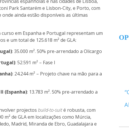
ovíncias espanholas e nas cidades de Lisboa,
oni Park Santarém e Lisbon-City, e Porto, com
 onde ainda estão disponíveis as últimas
m curso em Espanha e Portugal representam um
OP
os e um total de 125.618 m² de GLA:
ugal)
: 35.000 m². 50% pre-arrendado a Olicargo
rtugal)
: 52.591 m² – Fase I
panha)
: 24.244 m² – Projeto chave na mão para a
II (Espanha)
: 13.783 m². 50% pre-arrendado a
A
nvolver projectos
build-to-suit
é robusta, com
00 m² de GLA em localizações como Múrcia,
oledo, Madrid, Miranda de Ebro, Guadalajara e