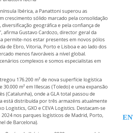
nínsula Ibérica, a Panattoni superou as
 um crescimento sólido marcado pela consolidação
diversificação geográfica e pela confiança de
, afirma Gustavo Cardozo, director geral da
gia permite-nos estar presentes em novos pólos
a de Ebro, Vitoria, Porto e Lisboa e ao lado dos
rcado menos favoráveis a nível global.
cenários complexos e somos especialistas em
ntregou 176.200 m² de nova superfície logística
e 30.000 m² em Illescas (Toledo) e uma expansão
dès (Catalunha), onde a GLA total passou de
ea está distribuída por três armazéns atualmente
o Logistics, GXO e CEVA Logistics. Destacam-se
2024 nos parques logísticos de Madrid, Porto,
EN
el de Barcelona).