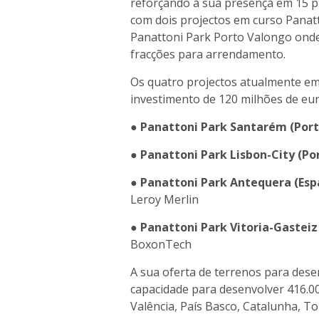
reforçando a sua presença em 15 pr
com dois projectos em curso Panatt
Panattoni Park Porto Valongo onde
fracções para arrendamento.
Os quatro projectos atualmente e
investimento de 120 milhões de eur
●
Panattoni Park Santarém (Port
●
Panattoni Park Lisbon-City (Po
●
Panattoni Park Antequera (Es
Leroy Merlin
●
Panattoni Park Vitoria-Gasteiz 
BoxonTech
A sua oferta de terrenos para dese
capacidade para desenvolver 416.0
Valência, País Basco, Catalunha, T