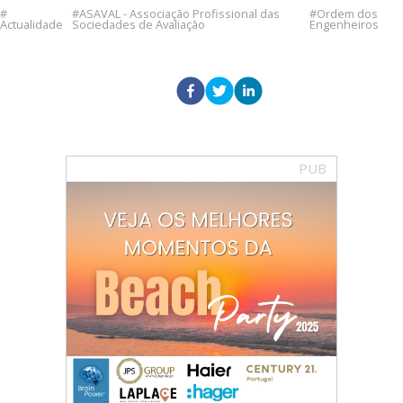
ASAVAL - Associação Profissional das
Ordem dos
Actualidade
Sociedades de Avaliação
Engenheiros
PUB