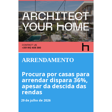
ARRENDAMENTO
Procura por casas para
arrendar dispara 36%,
apesar da descida das
rendas
29 de julho de 2026