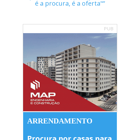
é a procura, é a oferta"
PUB
ARRENDAMENTO
Procura por casas para