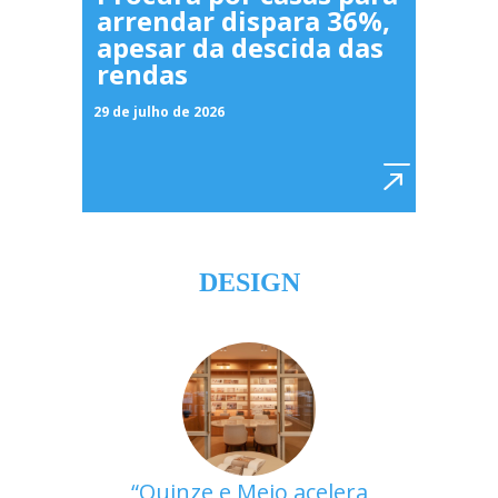
arrendar dispara 36%,
apesar da descida das
rendas
29 de julho de 2026
DESIGN
Quinze e Meio acelera