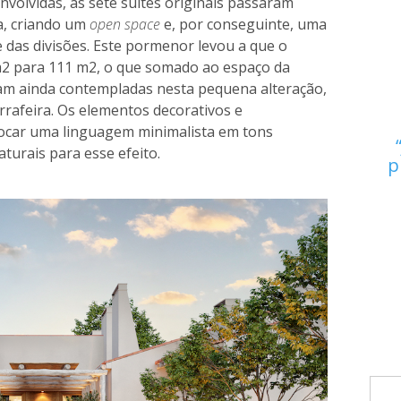
volvidas, as sete suites originais passaram
la, criando um
open space
e, por conseguinte, uma
e das divisões. Este pormenor levou a que o
m2 para 111 m2, o que somado ao espaço da
ram ainda contempladas nesta pequena alteração,
rafeira. Os elementos decorativos e
vocar uma linguagem minimalista em tons
turais para esse efeito.
p