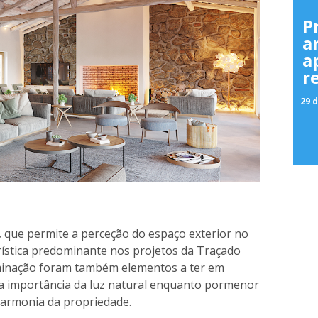
P
a
a
r
29 d
a, que permite a perceção do espaço exterior no
ística predominante nos projetos da Traçado
luminação foram também elementos a ter em
 a importância da luz natural enquanto pormenor
 harmonia da propriedade.