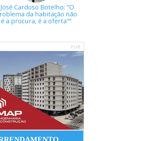
José Cardoso Botelho: "O
roblema da habitação não
é a procura, é a oferta"
PUB
RRENDAMENTO