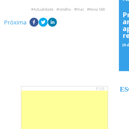
Actualidade
retalho
Fnac
Nova SBE
P
a
Próxima
a
r
29 d
PUB
ES