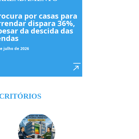
rocura por casas para
rrendar dispara 36%,
pesar da descida das
endas
e julho de 2026
CRITÓRIOS