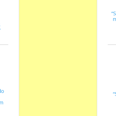
S
m
s
do
em