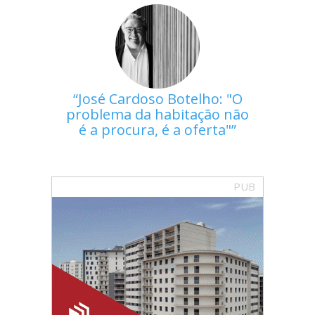
José Cardoso Botelho: "O
problema da habitação não
é a procura, é a oferta"
PUB