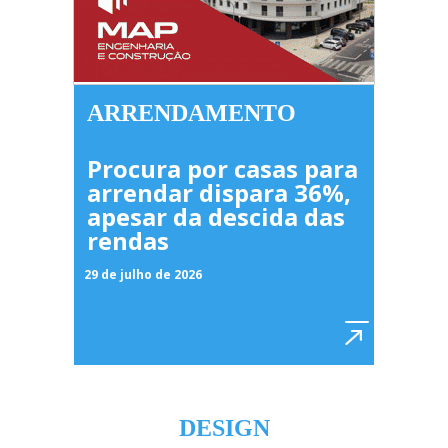
ARRENDAMENTO
Procura por casas para
arrendar dispara 36%,
apesar da descida das
rendas
29 de julho de 2026
DESIGN