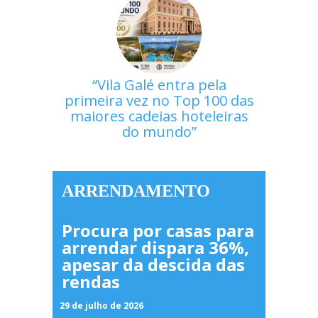
Vila Galé entra pela
primeira vez no Top 100 das
maiores cadeias hoteleiras
do mundo
ARRENDAMENTO
Procura por casas para
arrendar dispara 36%,
apesar da descida das
rendas
29 de julho de 2026