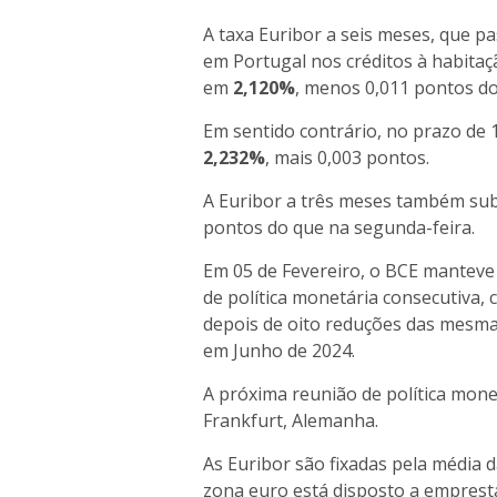
A taxa Euribor a seis meses, que pa
em Portugal nos créditos à habitaçã
em
2,120%
, menos 0,011 pontos do
Em sentido contrário, no prazo de 
2,232%
, mais 0,003 pontos.
A Euribor a três meses também sub
pontos do que na segunda-feira.
Em 05 de Fevereiro, o BCE manteve 
de política monetária consecutiva,
depois de oito reduções das mesmas
em Junho de 2024.
A próxima reunião de política mone
Frankfurt, Alemanha.
As Euribor são fixadas pela média 
zona euro está disposto a empresta