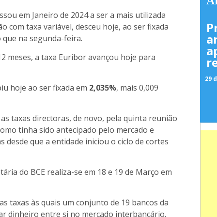
A
ssou em Janeiro de 2024 a ser a mais utilizada
P
o com taxa variável, desceu hoje, ao ser fixada
a
 que na segunda-feira.
a
12 meses, a taxa Euribor avançou hoje para
r
29 d
iu hoje ao ser fixada em
2,035%
, mais 0,009
as taxas directoras, de novo, pela quinta reunião
 como tinha sido antecipado pelo mercado e
 desde que a entidade iniciou o ciclo de cortes
tária do BCE realiza-se em 18 e 19 de Março em
das taxas às quais um conjunto de 19 bancos da
r dinheiro entre si no mercado interbancário.