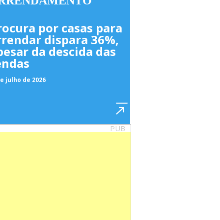
RRENDAMENTO
rocura por casas para
rrendar dispara 36%,
pesar da descida das
endas
e julho de 2026
PUB