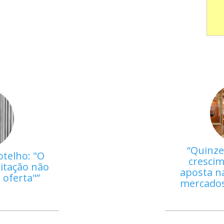
Quinze
otelho: "O
crescim
itação não
aposta na
a oferta"
mercados