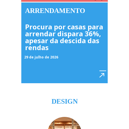
ARRENDAMENTO
Procura por casas para
arrendar dispara 36%,
apesar da descida das
rendas
29 de julho de 2026
DESIGN