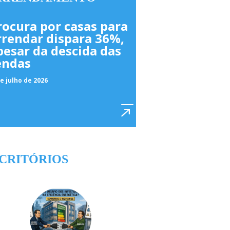
rocura por casas para
rrendar dispara 36%,
pesar da descida das
endas
e julho de 2026
CRITÓRIOS