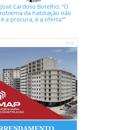
José Cardoso Botelho: "O
roblema da habitação não
é a procura, é a oferta"
PUB
RRENDAMENTO