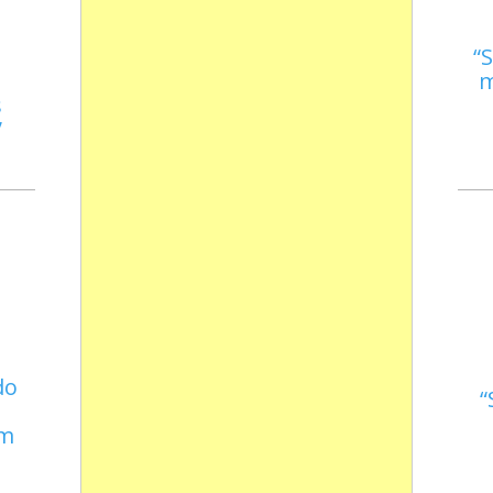
S
m
s
do
em