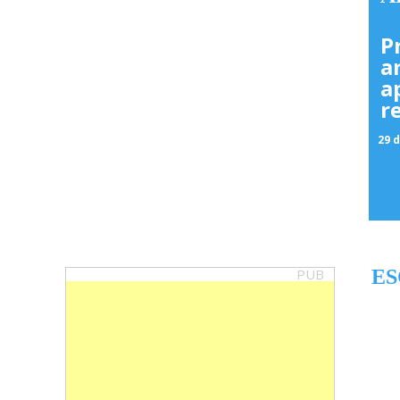
P
a
a
r
29 d
PUB
ES