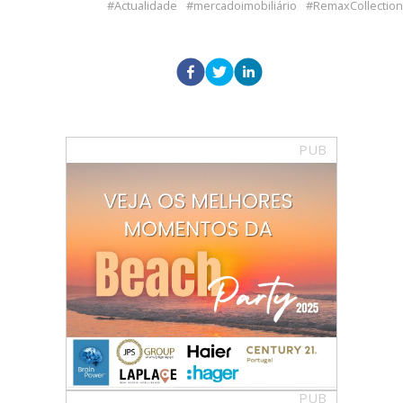
Actualidade
mercadoimobiliário
RemaxCollection
PUB
PUB