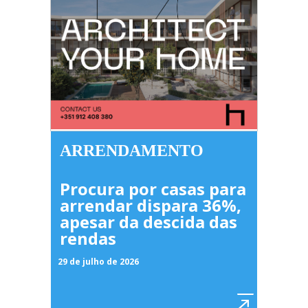
ARRENDAMENTO
Procura por casas para
arrendar dispara 36%,
apesar da descida das
rendas
29 de julho de 2026