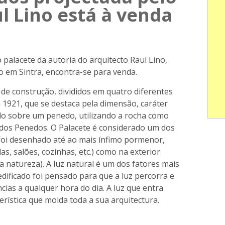
l Lino está à venda
alacete da autoria do arquitecto Raul Lino,
o em Sintra, encontra-se para venda.
de construção, divididos em quatro diferentes
 1921, que se destaca pela dimensão, caráter
uído sobre um penedo, utilizando a rocha como
a dos Penedos. O Palacete é considerado um dos
 e foi desenhado até ao mais ínfimo pormenor,
las, salões, cozinhas, etc.) como na exterior
na natureza). A luz natural é um dos fatores mais
edificado foi pensado para que a luz percorra e
ias a qualquer hora do dia. A luz que entra
terística que molda toda a sua arquitectura.