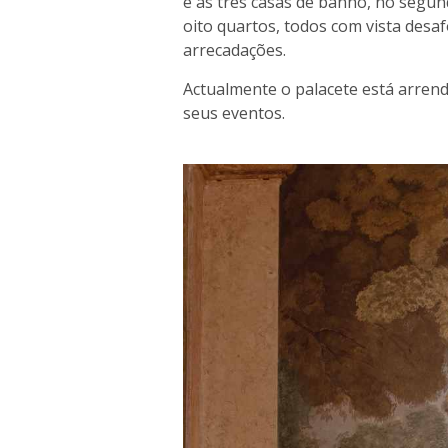
e as três casas de banho, no segun
oito quartos, todos com vista desa
arrecadações.
Actualmente o palacete está arrend
seus eventos.