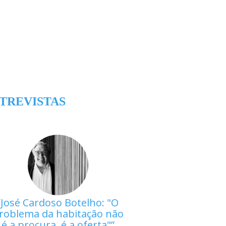
TREVISTAS
José Cardoso Botelho: "O
roblema da habitação não
é a procura, é a oferta"