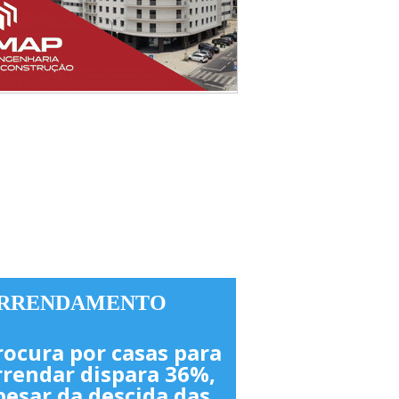
RRENDAMENTO
rocura por casas para
rrendar dispara 36%,
pesar da descida das