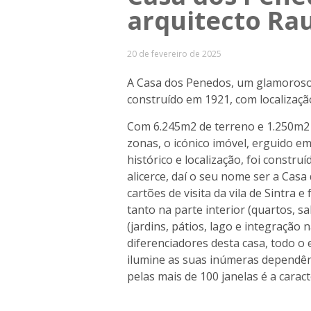
arquitecto Rau
20 de fevereiro de 2025
A Casa dos Penedos, um glamoroso p
construído em 1921, com localizaçã
Com 6.245m2 de terreno e 1.250m2 
zonas, o
icónico imóvel, erguido em
histórico e localização, foi constr
alicerce, daí o seu nome ser a Cas
cartões de visita da vila de Sintra
tanto na parte interior (quartos, sa
(jardins, pátios, lago e integração 
diferenciadores desta casa, todo o 
ilumine as suas inúmeras dependênc
pelas mais de 100 janelas é a carac