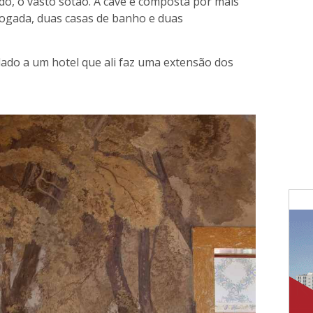
do, o vasto sótão. A cave é composta por mais
fogada, duas casas de banho e duas
ado a um hotel que ali faz uma extensão dos