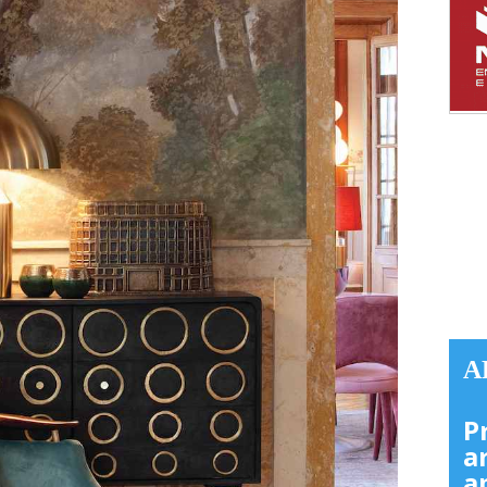
A
P
a
a