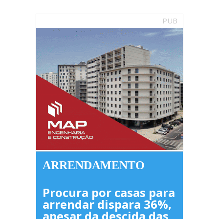
PUB
ARRENDAMENTO
Procura por casas para
arrendar dispara 36%,
apesar da descida das