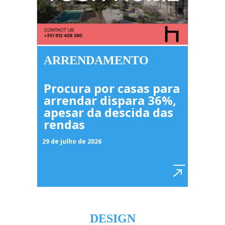
ARRENDAMENTO
Procura por casas para
arrendar dispara 36%,
apesar da descida das
rendas
29 de julho de 2026
DESIGN