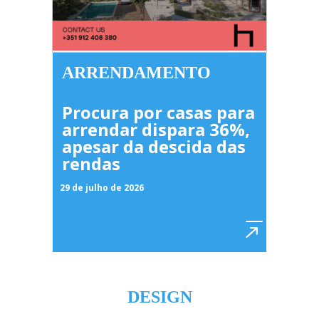
ARRENDAMENTO
Procura por casas para
arrendar dispara 36%,
apesar da descida das
rendas
29 de julho de 2026
DESIGN