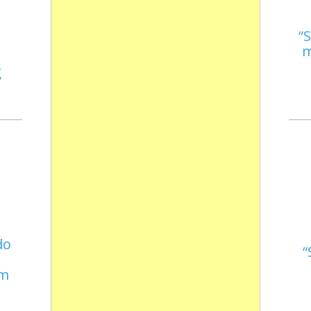
S
m
s
do
em