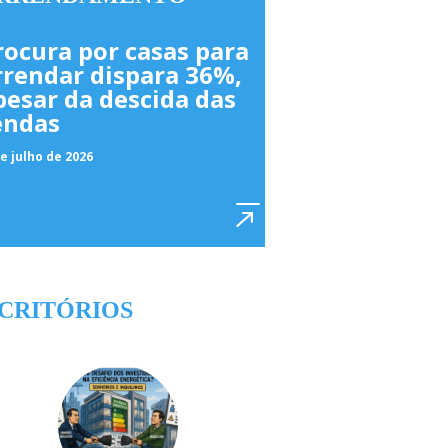
rocura por casas para
rrendar dispara 36%,
pesar da descida das
endas
e julho de 2026
CRITÓRIOS