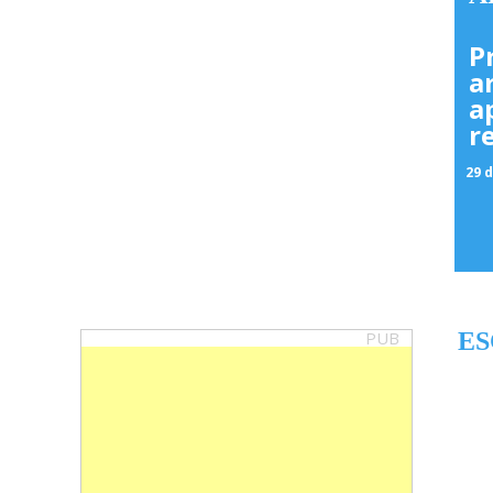
P
a
a
r
29 d
PUB
ES