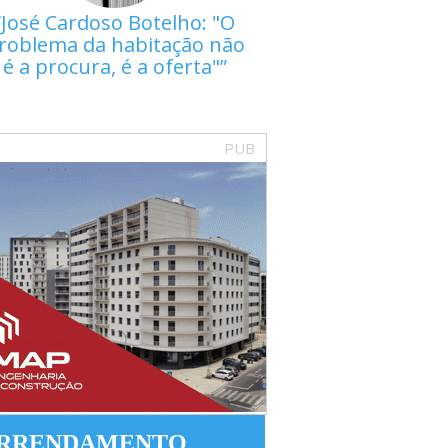
José Cardoso Botelho: "O
roblema da habitação não
é a procura, é a oferta"
PUB
RRENDAMENTO