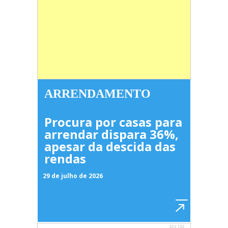
ARRENDAMENTO
Procura por casas para
arrendar dispara 36%,
apesar da descida das
rendas
29 de julho de 2026
PUB