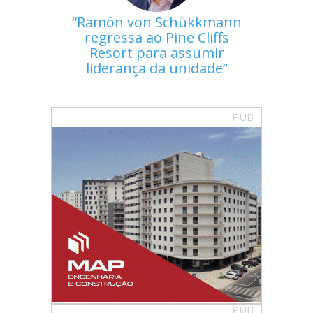
Ramón von Schükkmann
regressa ao Pine Cliffs
Resort para assumir
liderança da unidade
PUB
PUB