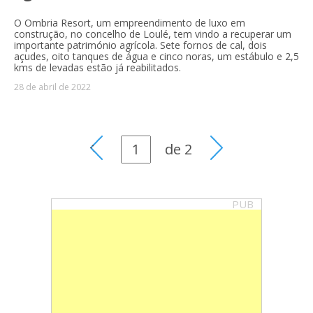
O Ombria Resort, um empreendimento de luxo em
construção, no concelho de Loulé, tem vindo a recuperar um
importante património agrícola. Sete fornos de cal, dois
açudes, oito tanques de água e cinco noras, um estábulo e 2,5
kms de levadas estão já reabilitados.
28 de abril de 2022
de
2
PUB