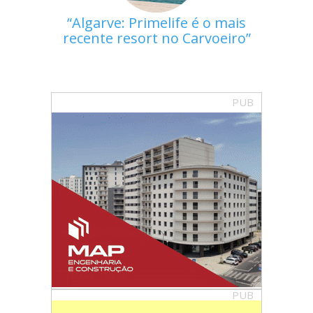
Algarve: Primelife é o mais
recente resort no Carvoeiro
PUB
PUB