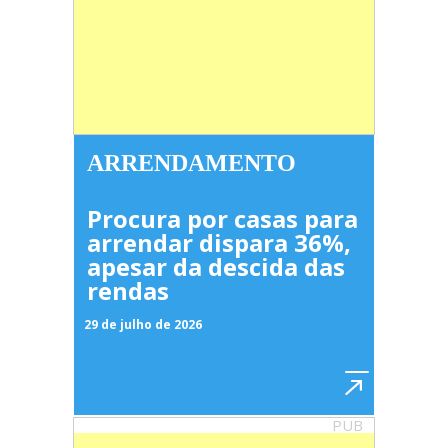
ARRENDAMENTO
Procura por casas para
arrendar dispara 36%,
apesar da descida das
rendas
29 de julho de 2026
PUB