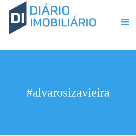
#alvarosizavieira