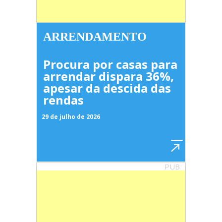
ARRENDAMENTO
Procura por casas para
arrendar dispara 36%,
apesar da descida das
rendas
29 de julho de 2026
PUB