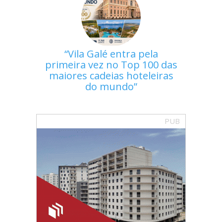
Vila Galé entra pela
primeira vez no Top 100 das
maiores cadeias hoteleiras
do mundo
PUB