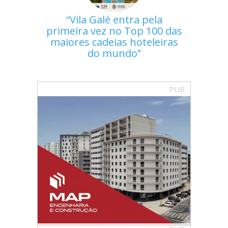
Vila Galé entra pela
primeira vez no Top 100 das
maiores cadeias hoteleiras
do mundo
PUB