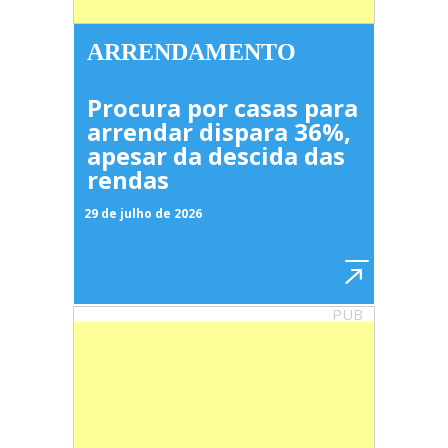
ARRENDAMENTO
Procura por casas para
arrendar dispara 36%,
apesar da descida das
rendas
29 de julho de 2026
PUB