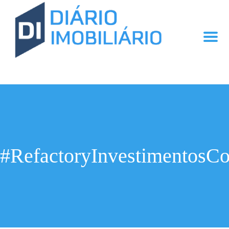
#RefactoryInvestimentosCo