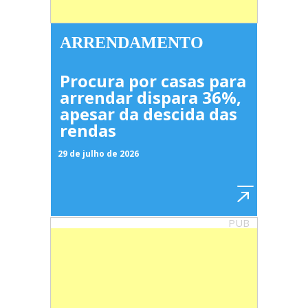
ARRENDAMENTO
Procura por casas para
arrendar dispara 36%,
apesar da descida das
rendas
29 de julho de 2026
PUB