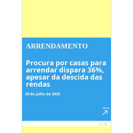
ARRENDAMENTO
Procura por casas para
arrendar dispara 36%,
apesar da descida das
rendas
29 de julho de 2026
PUB