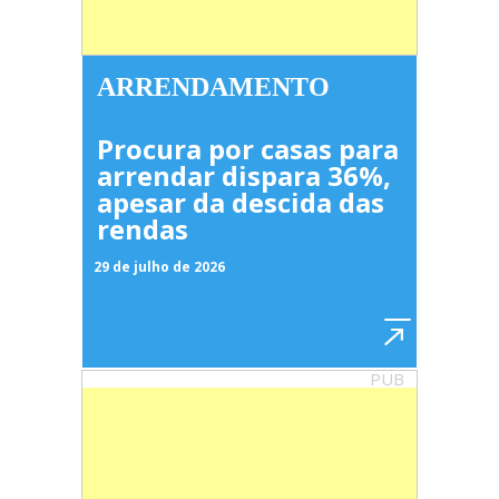
ARRENDAMENTO
Procura por casas para
arrendar dispara 36%,
apesar da descida das
rendas
29 de julho de 2026
PUB