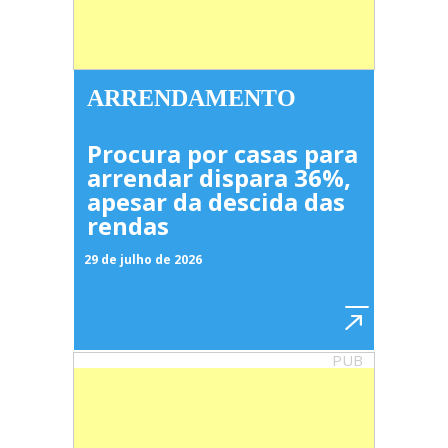
ARRENDAMENTO
Procura por casas para
arrendar dispara 36%,
apesar da descida das
rendas
29 de julho de 2026
PUB