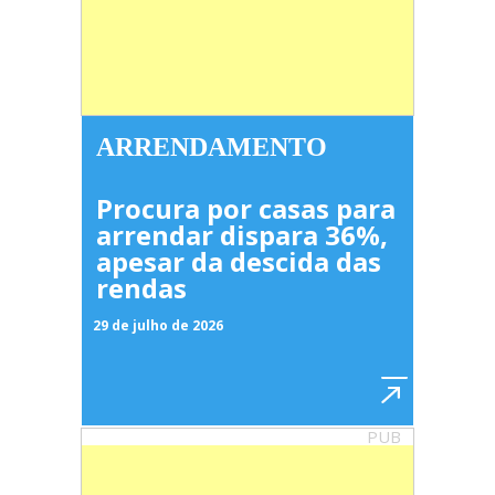
ARRENDAMENTO
Procura por casas para
arrendar dispara 36%,
apesar da descida das
rendas
29 de julho de 2026
PUB