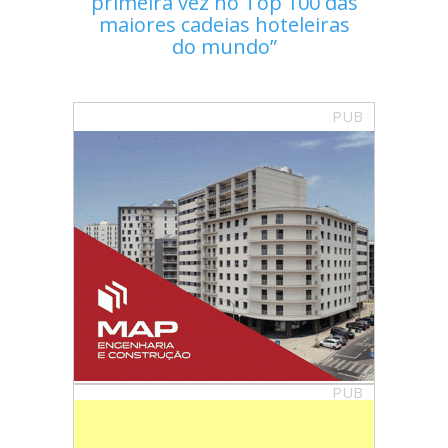
primeira vez no Top 100 das
maiores cadeias hoteleiras
do mundo
PUB
PUB