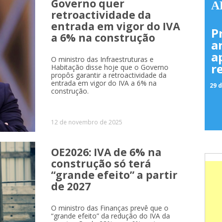
Governo quer
A
retroactividade da
entrada em vigor do IVA
P
a 6% na construção
a
a
O ministro das Infraestruturas e
r
Habitação disse hoje que o Governo
propôs garantir a retroactividade da
entrada em vigor do IVA a 6% na
29 d
construção.
12 de novembro de 2025
OE2026: IVA de 6% na
construção só terá
“grande efeito” a partir
de 2027
O ministro das Finanças prevê que o
“grande efeito” da redução do IVA da