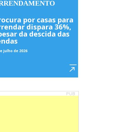
RRENDAMENTO
rocura por casas para
rrendar dispara 36%,
pesar da descida das
endas
e julho de 2026
PUB