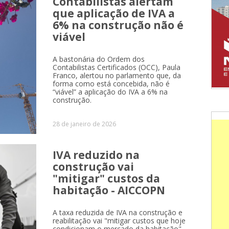
Contabilistas alertam
que aplicação de IVA a
6% na construção não é
viável
A bastonária do Ordem dos
Contabilistas Certificados (OCC), Paula
Franco, alertou no parlamento que, da
forma como está concebida, não é
“viável” a aplicação do IVA a 6% na
construção.
28 de janeiro de 2026
IVA reduzido na
construção vai
"mitigar" custos da
habitação - AICCOPN
A taxa reduzida de IVA na construção e
reabilitação vai "mitigar custos que hoje
condicionam o mercado da habitação",