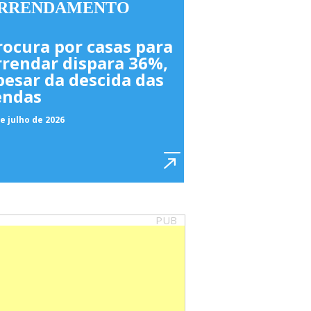
RRENDAMENTO
rocura por casas para
rrendar dispara 36%,
pesar da descida das
endas
e julho de 2026
PUB