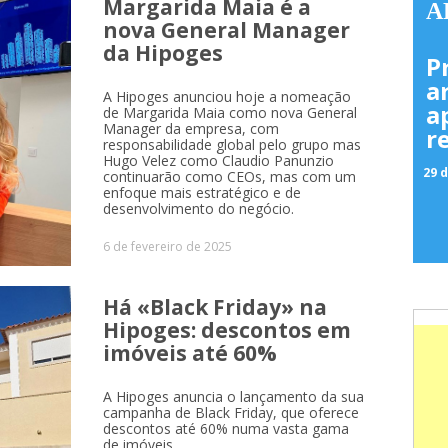
Margarida Maia é a
A
nova General Manager
da Hipoges
P
a
A Hipoges anunciou hoje a nomeação
a
de Margarida Maia como nova General
Manager da empresa, com
r
responsabilidade global pelo grupo mas
Hugo Velez como Claudio Panunzio
29 d
continuarão como CEOs, mas com um
enfoque mais estratégico e de
desenvolvimento do negócio.
6 de fevereiro de 2025
Há «Black Friday» na
Hipoges: descontos em
imóveis até 60%
A Hipoges anuncia o lançamento da sua
campanha de Black Friday, que oferece
descontos até 60% numa vasta gama
de imóveis.