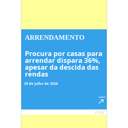
ARRENDAMENTO
Procura por casas para
arrendar dispara 36%,
apesar da descida das
rendas
29 de julho de 2026
PUB