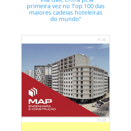
primeira vez no Top 100 das
maiores cadeias hoteleiras
do mundo
PUB
PUB