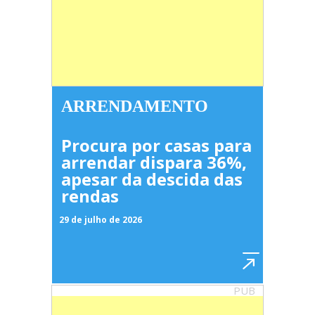
ARRENDAMENTO
Procura por casas para
arrendar dispara 36%,
apesar da descida das
rendas
29 de julho de 2026
PUB