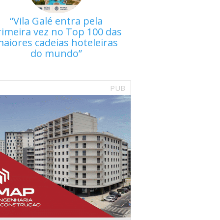
Vila Galé entra pela
rimeira vez no Top 100 das
aiores cadeias hoteleiras
do mundo
PUB