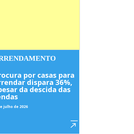
RRENDAMENTO
rocura por casas para
rrendar dispara 36%,
pesar da descida das
endas
e julho de 2026