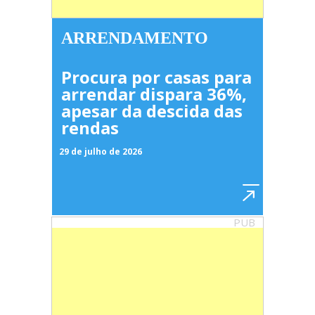
ARRENDAMENTO
Procura por casas para
arrendar dispara 36%,
apesar da descida das
rendas
29 de julho de 2026
PUB