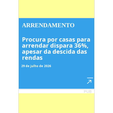
ARRENDAMENTO
Procura por casas para
arrendar dispara 36%,
apesar da descida das
rendas
29 de julho de 2026
PUB