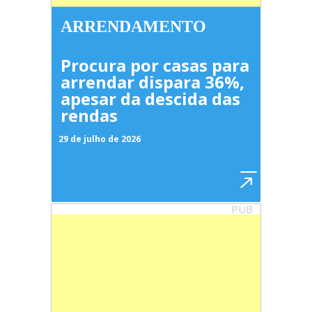
ARRENDAMENTO
Procura por casas para
arrendar dispara 36%,
apesar da descida das
rendas
29 de julho de 2026
PUB