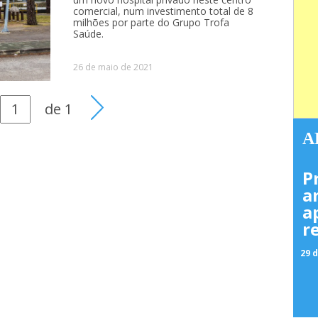
comercial, num investimento total de 8
milhões por parte do Grupo Trofa
Saúde.
26 de maio de 2021
de
1
A
P
a
a
r
29 d