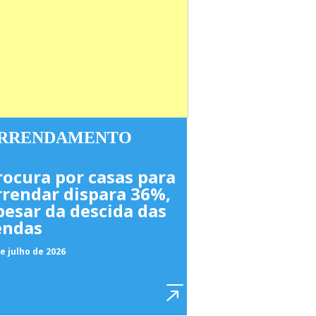
RRENDAMENTO
rocura por casas para
rrendar dispara 36%,
pesar da descida das
endas
e julho de 2026