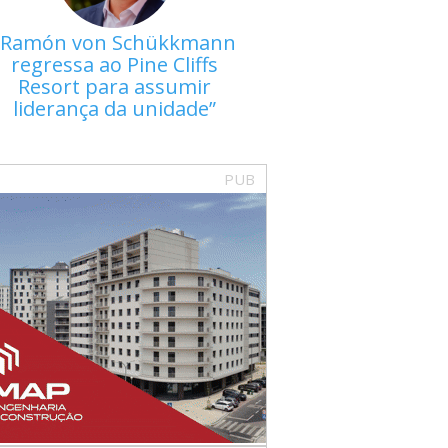
Ramón von Schükkmann
regressa ao Pine Cliffs
Resort para assumir
liderança da unidade
PUB