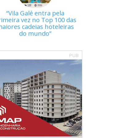
Vila Galé entra pela
rimeira vez no Top 100 das
aiores cadeias hoteleiras
do mundo
PUB