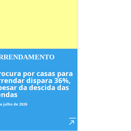
RRENDAMENTO
rocura por casas para
rrendar dispara 36%,
pesar da descida das
endas
e julho de 2026