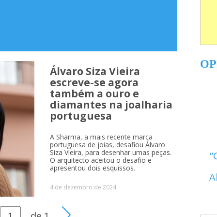
OP
Álvaro Siza Vieira
escreve-se agora
também a ouro e
diamantes na joalharia
portuguesa
A Sharma, a mais recente marca
portuguesa de joias, desafiou Álvaro
Siza Vieira, para desenhar umas peças.
O arquitecto aceitou o desafio e
apresentou dois esquissos.
A
4 de dezembro de 2024
de
1