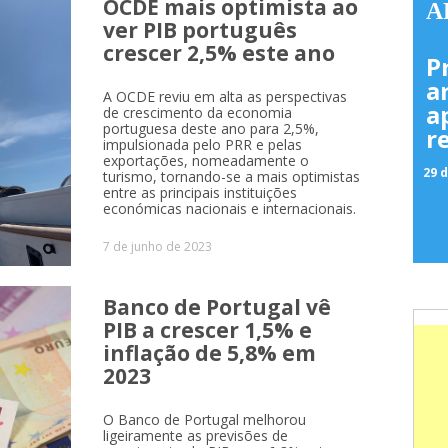
OCDE mais optimista ao
A
ver PIB português
crescer 2,5% este ano
P
a
A OCDE reviu em alta as perspectivas
a
de crescimento da economia
portuguesa deste ano para 2,5%,
r
impulsionada pelo PRR e pelas
exportações, nomeadamente o
29 d
turismo, tornando-se a mais optimistas
entre as principais instituições
económicas nacionais e internacionais.
7 de junho de 2023
Banco de Portugal vê
PIB a crescer 1,5% e
inflação de 5,8% em
2023
O Banco de Portugal melhorou
ligeiramente as previsões de