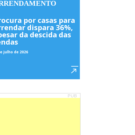
RRENDAMENTO
rocura por casas para
rrendar dispara 36%,
pesar da descida das
endas
e julho de 2026
PUB