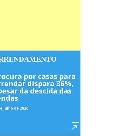
RRENDAMENTO
rocura por casas para
rrendar dispara 36%,
pesar da descida das
endas
e julho de 2026