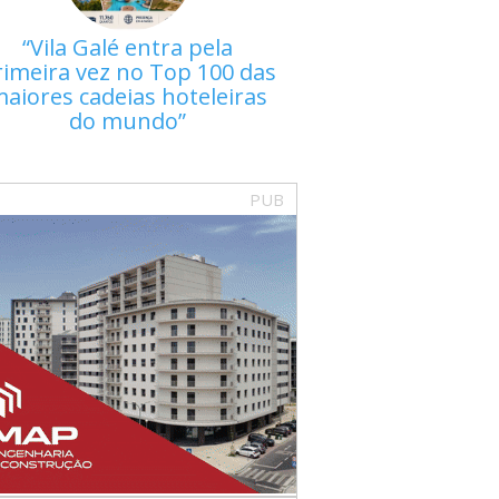
Vila Galé entra pela
rimeira vez no Top 100 das
aiores cadeias hoteleiras
do mundo
PUB