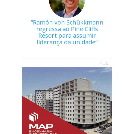
Ramón von Schükkmann
regressa ao Pine Cliffs
Resort para assumir
liderança da unidade
PUB