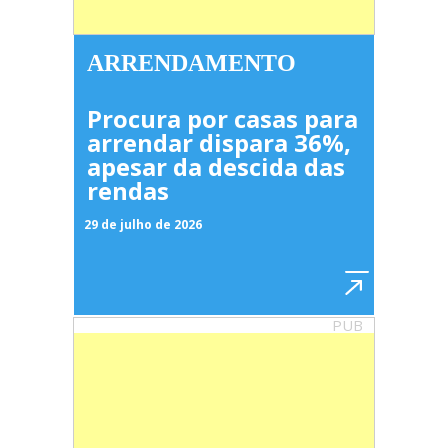
ARRENDAMENTO
Procura por casas para
arrendar dispara 36%,
apesar da descida das
rendas
29 de julho de 2026
PUB