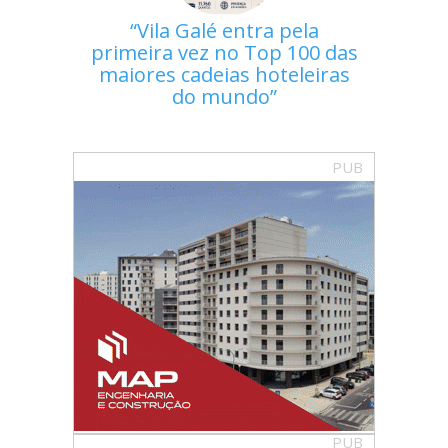
Vila Galé entra pela
primeira vez no Top 100 das
maiores cadeias hoteleiras
do mundo
PUB
PUB