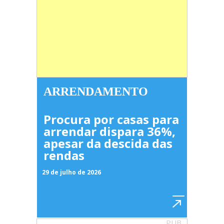
ARRENDAMENTO
Procura por casas para
arrendar dispara 36%,
apesar da descida das
rendas
29 de julho de 2026
PUB