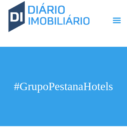
#GrupoPestanaHotels