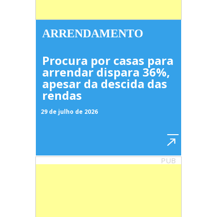
ARRENDAMENTO
Procura por casas para
arrendar dispara 36%,
apesar da descida das
rendas
29 de julho de 2026
PUB