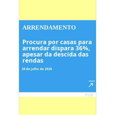
ARRENDAMENTO
Procura por casas para
arrendar dispara 36%,
apesar da descida das
rendas
29 de julho de 2026
PUB