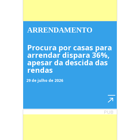
ARRENDAMENTO
Procura por casas para
arrendar dispara 36%,
apesar da descida das
rendas
29 de julho de 2026
PUB